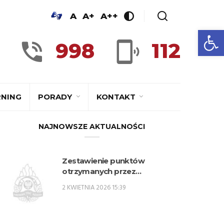
A
A+
A++
Op
998
112
RNING
PORADY
KONTAKT
NAJNOWSZE AKTUALNOŚCI
Zestawienie punktów
otrzymanych przez
kandydatów z woj. lubelskiego
2 KWIETNIA 2026 15:39
w procesie rekrutacji na
przeszkolenie zawodowe
przygotowujące do
zajmowania stanowisk