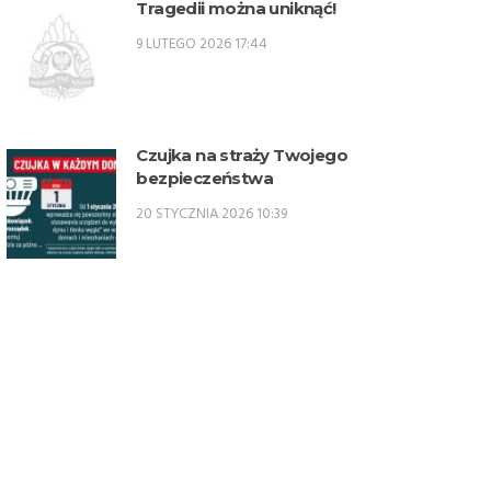
Tragedii można uniknąć!
oficerskich w PSP w 2026 r. –
9 LUTEGO 2026 17:44
SPO
Czujka na straży Twojego
bezpieczeństwa
20 STYCZNIA 2026 10:39