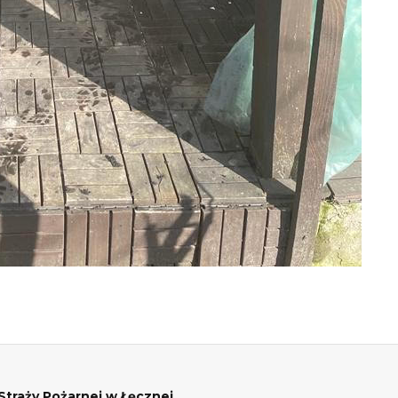
raży Pożarnej w Łęcznej