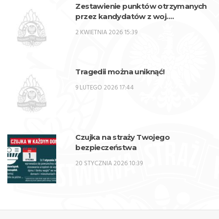
Zestawienie punktów otrzymanych
przez kandydatów z woj.
lubelskiego w procesie rekrutacji na
2 KWIETNIA 2026 15:39
przeszkolenie zawodowe
przygotowujące do zajmowania
stanowisk oficerskich w PSP w 2026
r. – SPO
Tragedii można uniknąć!
9 LUTEGO 2026 17:44
Czujka na straży Twojego
bezpieczeństwa
20 STYCZNIA 2026 10:39