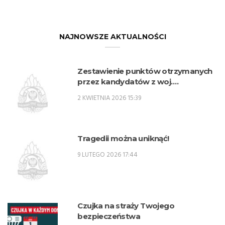
NAJNOWSZE AKTUALNOŚCI
Zestawienie punktów otrzymanych
przez kandydatów z woj.
lubelskiego w procesie rekrutacji na
2 KWIETNIA 2026 15:39
przeszkolenie zawodowe
przygotowujące do zajmowania
stanowisk oficerskich w PSP w 2026
r. – SPO
Tragedii można uniknąć!
9 LUTEGO 2026 17:44
Czujka na straży Twojego
bezpieczeństwa