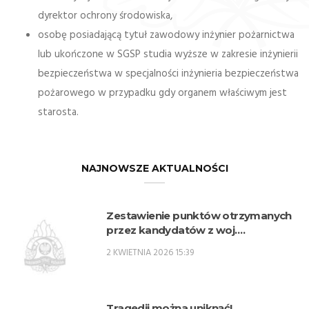
dyrektor ochrony środowiska,
osobę posiadającą tytuł zawodowy inżynier pożarnictwa
lub ukończone w SGSP studia wyższe w zakresie inżynierii
bezpieczeństwa w specjalności inżynieria bezpieczeństwa
pożarowego w przypadku gdy organem właściwym jest
starosta.
NAJNOWSZE AKTUALNOŚCI
Zestawienie punktów otrzymanych
przez kandydatów z woj.
lubelskiego w procesie rekrutacji na
2 KWIETNIA 2026 15:39
przeszkolenie zawodowe
przygotowujące do zajmowania
stanowisk oficerskich w PSP w 2026
r. – SPO
Tragedii można uniknąć!