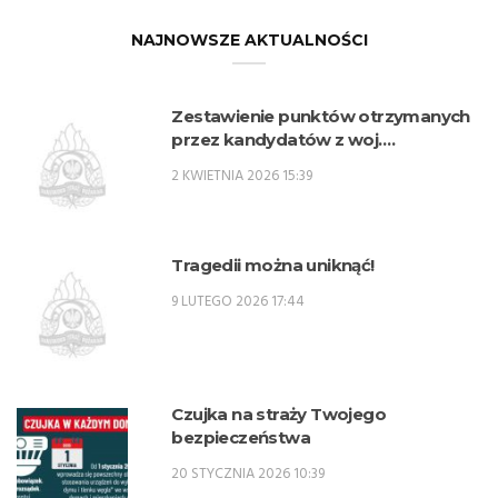
NAJNOWSZE AKTUALNOŚCI
Zestawienie punktów otrzymanych
przez kandydatów z woj.
lubelskiego w procesie rekrutacji na
2 KWIETNIA 2026 15:39
przeszkolenie zawodowe
przygotowujące do zajmowania
stanowisk oficerskich w PSP w 2026
r. – SPO
Tragedii można uniknąć!
9 LUTEGO 2026 17:44
Czujka na straży Twojego
bezpieczeństwa
20 STYCZNIA 2026 10:39