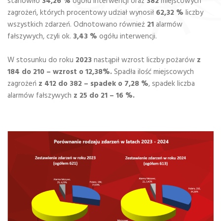
stanowiło
34,26 %
ogółu interwencji oraz
382
miejscowych
zagrożeń, których procentowy udział wynosił
62,32 %
liczby
wszystkich zdarzeń. Odnotowano również
21
alarmów
fałszywych, czyli ok.
3,43 %
ogółu interwencji.
W stosunku do roku
2023
nastąpił wzrost liczby pożarów
z
184 do 210
– wzrost o 12,38%.
Spadła ilość miejscowych
zagrożeń
z 412 do 382 – spadek o 7,28 %
, spadek liczba
alarmów fałszywych
z 25 do 21 – 16 %.