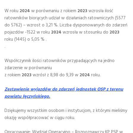
W roku
2024
w porównaniu z rokiem
2023
wzrosła ilość
ratowników biorących udział w działaniach ratowniczych (5577
do 5762) – wzrost o 3,21 %. Liczba dysponowanych do zdarzeń
pojazdów -1522 w roku
2024
wzrosła w stosunku do
2023
roku (1445) o 5,05 % .
.
Współczynnik ilości ratowników przypadających na jedno
zdarzenie w porównaniu
z rokiem
2023
wzrósł z 8,98 do 9,39 w
2024
roku.
Zestawienie wyjazdów do zdarzeń jednostek OSP z terenu
powiatu łęczyńskiego.
Dziękujemy wszystkim osobom i instytucjom, z którymi mieliśmy
okazję współpracować w ciągu roku.
Opracowanie: Wydział Operacyjno – Rozpoznawczy KP PSP w