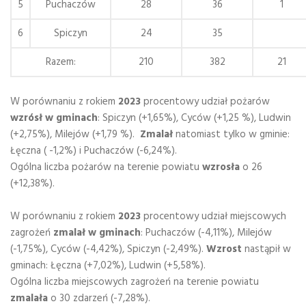
5
Puchaczów
28
36
1
6
Spiczyn
24
35
Razem:
210
382
21
W porównaniu z rokiem
2023
procentowy udział pożarów
wzrósł w gminach
: Spiczyn (+1,65%), Cyców (+1,25 %), Ludwin
(+2,75%), Milejów (+1,79 %).
Zmalał
natomiast tylko w gminie:
Łęczna ( -1,2%) i Puchaczów (-6,24%).
Ogólna liczba pożarów na terenie powiatu
wzrosła
o 26
(+12,38%).
W porównaniu z rokiem
2023
procentowy udział miejscowych
zagrożeń
zmalał w gminach
: Puchaczów (-4,11%), Milejów
(-1,75%), Cyców (-4,42%), Spiczyn (-2,49%).
Wzrost
nastąpił w
gminach: Łęczna (+7,02%), Ludwin (+5,58%).
Ogólna liczba miejscowych zagrożeń na terenie powiatu
zmalała
o 30 zdarzeń (-7,28%).