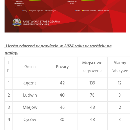
Liczba zdarzeń w powiecie w 2024 roku w rozbiciu na
gminy.
L
Miejscowe
Alarmy
Gmina
Pożary
P.
zagrożenia
fałszywe
1
Łęczna
42
139
12
2
Ludwin
40
76
3
3
Milejów
46
48
2
4
Cyców
30
48
3