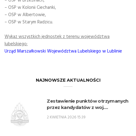
– OSP w Brzezinach,
– OSP w Kolonii Ciechanki,
– OSP w Albertowie,
– OSP w Starym Radzicu.
Wykaz wszystkich jednostek z terenu województwa
lubelskiego:
Urząd Marszałkowski Województwa Lubelskiego w Lublinie
NAJNOWSZE AKTUALNOŚCI
Zestawienie punktów otrzymanych
przez kandydatów z woj.
lubelskiego w procesie rekrutacji na
2 KWIETNIA 2026 15:39
przeszkolenie zawodowe
przygotowujące do zajmowania
stanowisk oficerskich w PSP w 2026