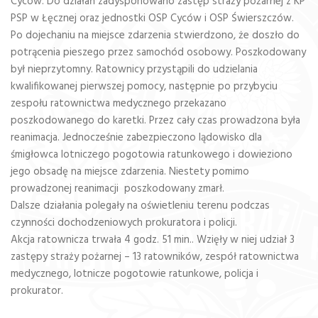
Cyców. Do działań zadysponowano zastęp straży pożarnej z KP
PSP w Łęcznej oraz jednostki OSP Cyców i OSP Świerszczów.
Po dojechaniu na miejsce zdarzenia stwierdzono, że doszło do
potrącenia pieszego przez samochód osobowy. Poszkodowany
był nieprzytomny. Ratownicy przystąpili do udzielania
kwalifikowanej pierwszej pomocy, następnie po przybyciu
zespołu ratownictwa medycznego przekazano
poszkodowanego do karetki. Przez cały czas prowadzona była
reanimacja. Jednocześnie zabezpieczono lądowisko dla
śmigłowca lotniczego pogotowia ratunkowego i dowieziono
jego obsadę na miejsce zdarzenia. Niestety pomimo
prowadzonej reanimacji poszkodowany zmarł.
Dalsze działania polegały na oświetleniu terenu podczas
czynności dochodzeniowych prokuratora i policji.
Akcja ratownicza trwała 4 godz. 51 min.. Wzięły w niej udział 3
zastępy straży pożarnej – 13 ratowników, zespół ratownictwa
medycznego, lotnicze pogotowie ratunkowe, policja i
prokurator.