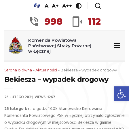
A
A+
A++
998
112
Komenda Powiatowa
Państwowej Straży Pożarnej
w Łęcznej
Strona główna
»
Aktualności
»
Bekiesza – wypadek drogowy
Bekiesza – wypadek drogowy
Op
26 LUTEGO 2021
VIEWS: 1267
25 lutego br.
o godz. 18.08 Stanowisko Kierowania
Komendanta Powiatowego PSP w Łęcznej otrzymało zgłoszenie
o wypadku drogowym w miejscowości Bekiesza w gminie