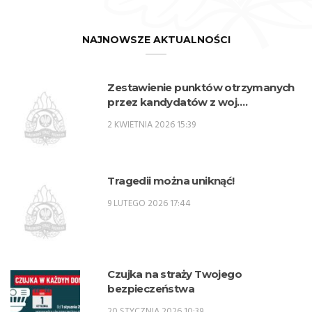
NAJNOWSZE AKTUALNOŚCI
Zestawienie punktów otrzymanych
przez kandydatów z woj.
lubelskiego w procesie rekrutacji na
2 KWIETNIA 2026 15:39
przeszkolenie zawodowe
przygotowujące do zajmowania
stanowisk oficerskich w PSP w 2026
r. – SPO
Tragedii można uniknąć!
9 LUTEGO 2026 17:44
Czujka na straży Twojego
bezpieczeństwa
20 STYCZNIA 2026 10:39