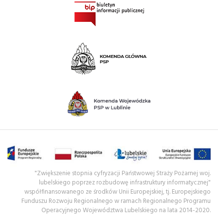
"Zwiększenie stopnia cyfryzacji Państwowej Straży Pożarnej woj.
lubelskiego poprzez rozbudowę infrastruktury informatycznej"
współfinansowanego ze środków Unii Europejskiej, tj. Europejskiego
Funduszu Rozwoju Regionalnego w ramach Regionalnego Programu
Operacyjnego Województwa Lubelskiego na lata 2014-2020.