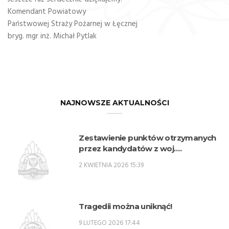
Komendant Powiatowy
Państwowej Straży Pożarnej w Łęcznej
bryg. mgr inż. Michał Pytlak
NAJNOWSZE AKTUALNOŚCI
Zestawienie punktów otrzymanych
przez kandydatów z woj.
lubelskiego w procesie rekrutacji na
2 KWIETNIA 2026 15:39
przeszkolenie zawodowe
przygotowujące do zajmowania
stanowisk oficerskich w PSP w 2026
r. – SPO
Tragedii można uniknąć!
9 LUTEGO 2026 17:44