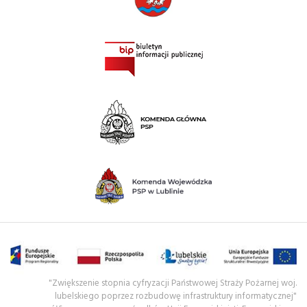
"Zwiększenie stopnia cyfryzacji Państwowej Straży Pożarnej woj.
lubelskiego poprzez rozbudowę infrastruktury informatycznej"