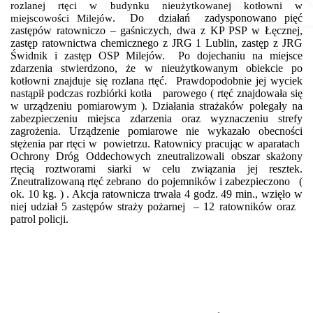
rozlanej rtęci w budynku nieużytkowanej kotłowni w
. D
o
działań
zadysponowano pięć
miejscowości Milejów
zastępów ratowniczo – gaśniczych, dwa z KP PSP w Łęcznej,
zastęp ratownictwa chemicznego z JRG 1 Lublin, zastęp z JRG
Świdnik i zastęp OSP Milejów. Po dojechaniu na miejsce
zdarzenia stwierdzono, że w nieużytkowanym obiekcie po
kotłowni znajduje się rozlana rtęć.
Prawdopodobnie jej wyciek
nastąpił podczas rozbiórki kotła
parowego ( rtęć znajdowała się
w urządzeniu pomiarowym ).
Działania strażaków polegały na
zabezpieczeniu miejsca zdarzenia
oraz wyznaczeniu strefy
zagrożenia. Urządzenie pomiarowe nie wykazało obecności
stężenia par rtęci w
powietrzu. Ratownicy pracując w aparatach
Ochrony Dróg Oddechowych zneutralizowali obszar skażony
rtęcią roztworami siarki w celu związania jej resztek.
Zneutralizowaną rtęć zebrano
do pojemników i zabezpieczono
(
ok. 10 kg. ) .
Akcja ratownicza trwała 4 godz. 49 min., wzięło w
niej udział 5 zastępów straży pożarnej
– 12 ratowników oraz
patrol policji.