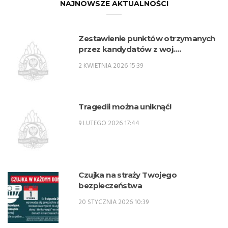
NAJNOWSZE AKTUALNOŚCI
Zestawienie punktów otrzymanych
przez kandydatów z woj.
lubelskiego w procesie rekrutacji na
2 KWIETNIA 2026 15:39
przeszkolenie zawodowe
przygotowujące do zajmowania
stanowisk oficerskich w PSP w 2026
r. – SPO
Tragedii można uniknąć!
9 LUTEGO 2026 17:44
Czujka na straży Twojego
bezpieczeństwa
20 STYCZNIA 2026 10:39