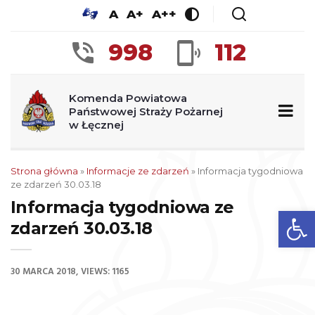
A
A+
A++
998
112
Komenda Powiatowa
Państwowej Straży Pożarnej
w Łęcznej
Strona główna
»
Informacje ze zdarzeń
»
Informacja tygodniowa
ze zdarzeń 30.03.18
Informacja tygodniowa ze
Op
zdarzeń 30.03.18
30 MARCA 2018
VIEWS: 1165