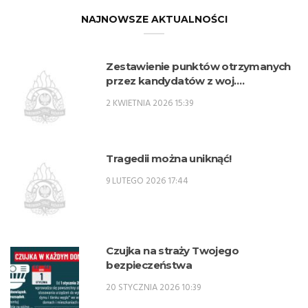
NAJNOWSZE AKTUALNOŚCI
Zestawienie punktów otrzymanych
przez kandydatów z woj.
lubelskiego w procesie rekrutacji na
2 KWIETNIA 2026 15:39
przeszkolenie zawodowe
przygotowujące do zajmowania
stanowisk oficerskich w PSP w 2026
r. – SPO
Tragedii można uniknąć!
9 LUTEGO 2026 17:44
Czujka na straży Twojego
bezpieczeństwa
20 STYCZNIA 2026 10:39