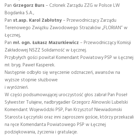
Pan
Grzegorz Burs
– Członek Zarządu ZZG w Polsce LW
Bogdanka S.A.,
Pan
st.asp.
Karol Zabłotny
– Przewodniczący Zarządu
Terenowego Związku Zawodowego Strażaków „FLORIAN” w
Łęcznej,
Pan
mł. ogn. Łukasz Mazurkiewicz
– Przewodniczący Komisji
Zakładowej NSZZ Solidarność w Łęcznej.
Przybyłych gości powitał Komendant Powiatowy PSP w Łęcznej
mł. bryg. Paweł Kasperek.
Następnie odbyło się wręczenie odznaczeń, awansów na
wyższe stopnie służbowe
i wyróżnień.
W części podsumowującej uroczystość głos zabrał Pan Poseł
Sylwester Tułajew, nadbrygadier Grzegorz Alinowski Lubelski
Komendant Wojewódzki PSP, Pan Krzysztof Niewiadomski
Starosta Łęczyński oraz inni zaproszeni goście, którzy przekazali
na ręce Komendanta Powiatowego PSP w Łęcznej
podziękowania, życzenia i gratulacje.