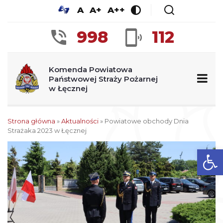
A
A+
A++
998
112
Komenda Powiatowa
Państwowej Straży Pożarnej
w Łęcznej
Strona główna
»
Aktualności
»
Powiatowe obchody Dnia
Strażaka 2023 w Łęcznej
Op