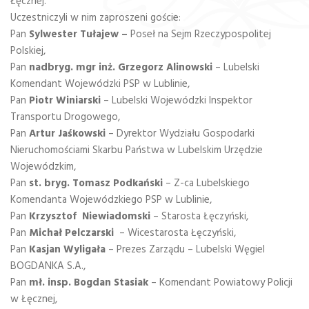
Łęcznej.
Uczestniczyli w nim zaproszeni goście:
Pan
Sylwester Tułajew –
Poseł na Sejm Rzeczypospolitej
Polskiej,
Pan
nadbryg. mgr inż. Grzegorz Alinowski
– Lubelski
Komendant Wojewódzki PSP w Lublinie,
Pan
Piotr Winiarski
– Lubelski Wojewódzki Inspektor
Transportu Drogowego,
Pan
Artur Jaśkowski
– Dyrektor Wydziału Gospodarki
Nieruchomościami Skarbu Państwa w Lubelskim Urzędzie
Wojewódzkim,
Pan
st. bryg. Tomasz Podkański
– Z-ca Lubelskiego
Komendanta Wojewódzkiego PSP w Lublinie,
Pan
Krzysztof Niewiadomski
– Starosta Łęczyński,
Pan
Michał Pelczarski
– Wicestarosta Łęczyński,
Pan
Kasjan Wyligała
– Prezes Zarządu – Lubelski Węgiel
BOGDANKA S.A.,
Pan
mł. insp. Bogdan Stasiak
– Komendant Powiatowy Policji
w Łęcznej,