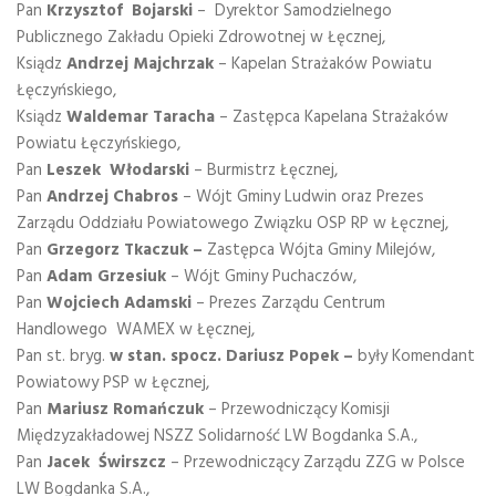
Pan
Krzysztof Bojarski
– Dyrektor Samodzielnego
Publicznego Zakładu Opieki Zdrowotnej w Łęcznej,
Ksiądz
Andrzej Majchrzak
– Kapelan Strażaków Powiatu
Łęczyńskiego,
Ksiądz
Waldemar Taracha
– Zastępca Kapelana Strażaków
Powiatu Łęczyńskiego,
Pan
Leszek Włodarski
– Burmistrz Łęcznej,
Pan
Andrzej Chabros
– Wójt Gminy Ludwin oraz Prezes
Zarządu Oddziału Powiatowego Związku OSP RP w Łęcznej,
Pan
Grzegorz Tkaczuk –
Zastępca Wójta Gminy Milejów,
Pan
Adam Grzesiuk
– Wójt Gminy Puchaczów,
Pan
Wojciech Adamski
– Prezes Zarządu Centrum
Handlowego WAMEX w Łęcznej,
Pan st. bryg.
w stan. spocz. Dariusz Popek –
były Komendant
Powiatowy PSP w Łęcznej,
Pan
Mariusz Romańczuk
– Przewodniczący Komisji
Międzyzakładowej NSZZ Solidarność LW Bogdanka S.A.,
Pan
Jacek
Świrszcz
– Przewodniczący Zarządu ZZG w Polsce
LW Bogdanka S.A.,