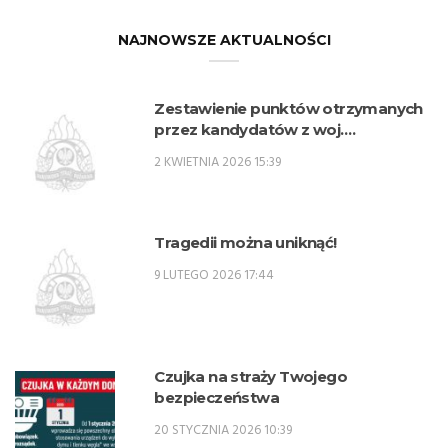
NAJNOWSZE AKTUALNOŚCI
Zestawienie punktów otrzymanych
przez kandydatów z woj.
lubelskiego w procesie rekrutacji na
2 KWIETNIA 2026 15:39
przeszkolenie zawodowe
przygotowujące do zajmowania
stanowisk oficerskich w PSP w 2026
r. – SPO
Tragedii można uniknąć!
9 LUTEGO 2026 17:44
Czujka na straży Twojego
bezpieczeństwa
20 STYCZNIA 2026 10:39