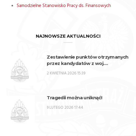
Samodzielne Stanowisko Pracy ds. Finansowych
NAJNOWSZE AKTUALNOŚCI
Zestawienie punktów otrzymanych
przez kandydatów z woj.
lubelskiego w procesie rekrutacji na
2 KWIETNIA 2026 15:39
przeszkolenie zawodowe
przygotowujące do zajmowania
stanowisk oficerskich w PSP w 2026
r. – SPO
Tragedii można uniknąć!
9 LUTEGO 2026 17:44