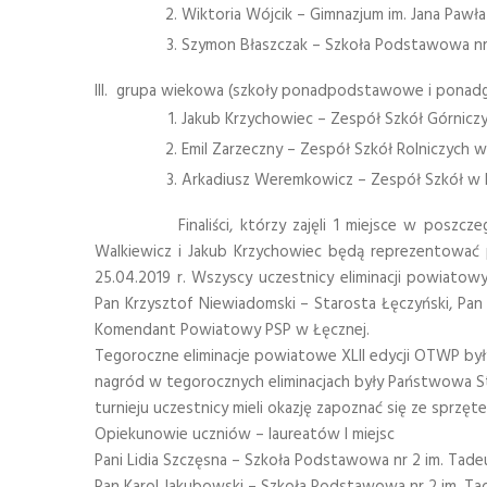
Wiktoria Wójcik – Gimnazjum im. Jana Pawła 
Szymon Błaszczak – Szkoła Podstawowa nr 
III. grupa wiekowa (szkoły ponadpodstawowe i ponadgi
Jakub Krzychowiec – Zespół Szkół Górniczy
Emil Zarzeczny – Zespół Szkół Rolniczych w 
Arkadiusz Weremkowicz – Zespół Szkół w 
Finaliści, którzy zajęli 1 miejsce w poszczególn
Walkiewicz i Jakub Krzychowiec będą reprezentować
25.04.2019 r. Wszyscy uczestnicy eliminacji powiatowy
Pan Krzysztof Niewiadomski – Starosta Łęczyński, Pan
Komendant Powiatowy PSP w Łęcznej.
Tegoroczne eliminacje powiatowe XLII edycji OTWP by
nagród w tegorocznych eliminacjach były Państwowa S
turnieju uczestnicy mieli okazję zapoznać się ze sprzęt
Opiekunowie uczniów – laureatów I miejsc
Pani Lidia Szczęsna – Szkoła Podstawowa nr 2 im. Tade
Pan Karol Jakubowski – Szkoła Podstawowa nr 2 im. Tad