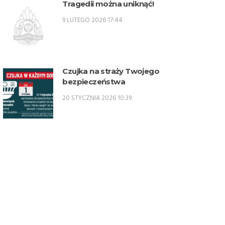
Tragedii można uniknąć!
oficerskich w PSP w 2026 r. –
9 LUTEGO 2026 17:44
SPO
Czujka na straży Twojego
bezpieczeństwa
20 STYCZNIA 2026 10:39