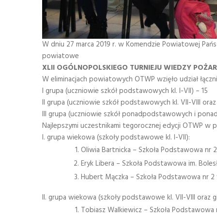
W dniu 27 marca 2019 r. w Komendzie Powiatowej Państ
powiatowe
XLII OGÓLNOPOLSKIEGO TURNIEJU WIEDZY POŻARN
W eliminacjach powiatowych OTWP wzięło udział łączn
I grupa (uczniowie szkół podstawowych kl. I-VII) – 15
II grupa (uczniowie szkół podstawowych kl. VII-VIII oraz 
III grupa (uczniowie szkół ponadpodstawowych i ponad
Najlepszymi uczestnikami tegorocznej edycji OTWP w po
I. grupa wiekowa (szkoły podstawowe kl. I-VII):
Oliwia Bartnicka – Szkoła Podstawowa nr 2
Eryk Libera – Szkoła Podstawowa im. Bole
Hubert Mączka – Szkoła Podstawowa nr 2 w
II. grupa wiekowa (szkoły podstawowe kl. VII-VIII oraz gim
Tobiasz Walkiewicz – Szkoła Podstawowa nr