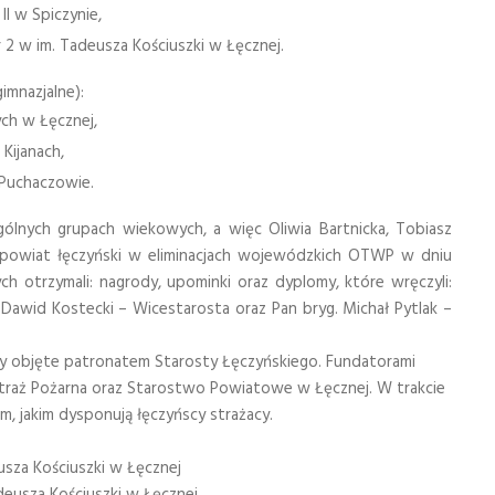
II w Spiczynie,
2 w im. Tadeusza Kościuszki w Łęcznej.
mnazjalne):
ch w Łęcznej,
Kijanach,
Puchaczowie.
ych grupach wiekowych, a więc Oliwia Bartnicka, Tobiasz
 powiat łęczyński w eliminacjach wojewódzkich OTWP w dniu
ch otrzymali: nagrody, upominki oraz dyplomy, które wręczyli:
 Dawid Kostecki – Wicestarosta oraz Pan bryg. Michał Pytlak –
ły objęte patronatem Starosty Łęczyńskiego. Fundatorami
traż Pożarna oraz Starostwo Powiatowe w Łęcznej. W trakcie
em, jakim dysponują łęczyńscy strażacy.
usza Kościuszki w Łęcznej
eusza Kościuszki w Łęcznej,