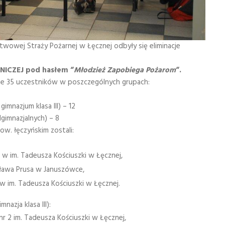
wowej Straży Pożarnej w Łęcznej odbyły się eliminacje
ICZEJ pod hasłem “
Młodzież Zapobiega Pożarom
“.
ie 35 uczestników w poszczególnych grupach:
gimnazjum klasa III) – 12
gimnazjalnych) – 8
w. łęczyńskim zostali:
 w im. Tadeusza Kościuszki w Łęcznej,
sława Prusa w Januszówce,
 im. Tadeusza Kościuszki w Łęcznej.
nazja klasa III):
 2 im. Tadeusza Kościuszki w Łęcznej,