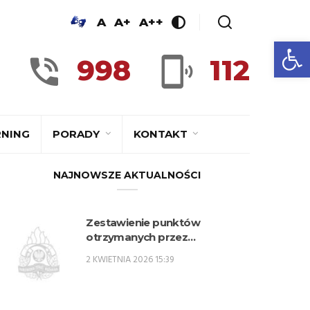
A
A+
A++
Op
998
112
RNING
PORADY
KONTAKT
NAJNOWSZE AKTUALNOŚCI
Zestawienie punktów
otrzymanych przez
kandydatów z woj. lubelskiego
2 KWIETNIA 2026 15:39
w procesie rekrutacji na
przeszkolenie zawodowe
przygotowujące do
zajmowania stanowisk